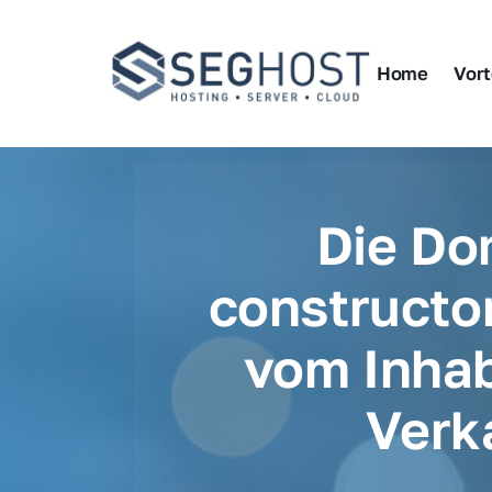
Home
Vort
Die Do
constructor
vom Inhab
Verk