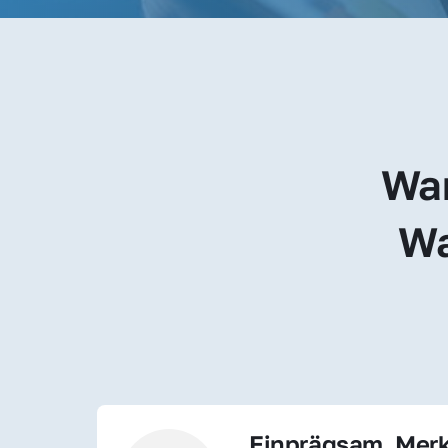
War
Wa
Einprägsam, Merk