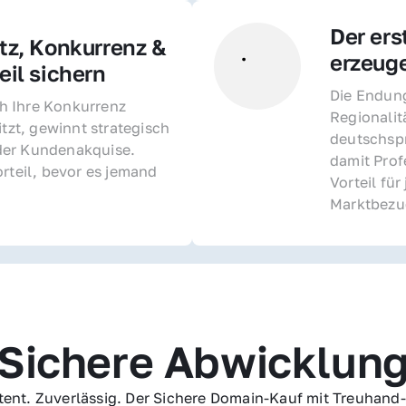
Der ers
z, Konkurrenz & 
erzeug
il sichern 
Die Endung 
 Ihre Konkurrenz 
Regionalit
itzt, gewinnt strategisch 
deutschspr
er Kundenakquise. 
damit Profe
rteil, bevor es jemand 
Vorteil fü
Marktbezu
Sichere Abwicklun
ent. Zuverlässig. Der Sichere Domain-Kauf mit Treuhand-