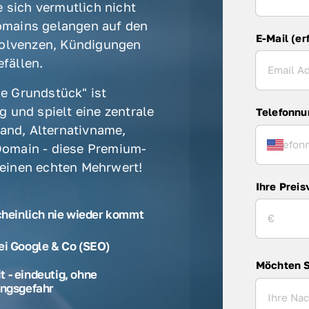
 sich vermutlich nicht 
mains gelangen auf den 
E-Mail (er
olvenzen, Kündigungen 
fällen. 
e Grundstück" ist 
 und spielt eine zentrale 
Telefonn
rand, Alternativname, 
omain - diese Premium-
 einen echten Mehrwert! 
Ihre Preis
cheinlich nie wieder kommt
ei Google & Co (SEO)
Möchten S
 - eindeutig, ohne
ngsgefahr