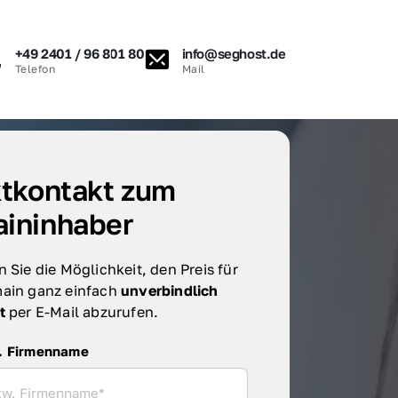
+49 2401 / 96 801 80
info@seghost.de
Telefon
Mail
tkontakt zum 
ininhaber
 Sie die Möglichkeit, den Preis für 
ain ganz einfach 
unverbindlich 
t 
per E-Mail abzurufen.
irmenname
. Firmenname