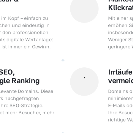
r
Klickra
 im Kopf – einfach zu 
Mit einer 
hen und eindeutig in 
erhöhen Si
den professionellen 
insbesonde
als digitale Wertanlage: 
Weniger St
ist immer ein Gewinn.
geringere
EO, 
Irrläufe
gle Ranking
vermei
evante Domains. Diese 
Domains oh
rk nachgefragten 
minimieren
Ihre SEO-Strategie. 
E-Mails o
et mehr Besucher, mehr 
Ihre Besuc
richtige W