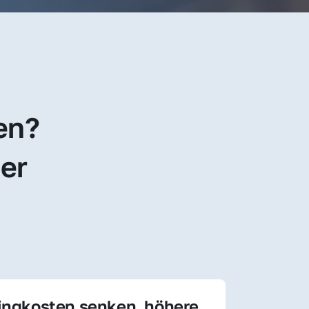
en? 
er 
ingkosten senken, höhere 